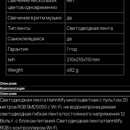
Свечение нескольких
нет
цветов одновременно
Свечение в ритм музыки
да
Тип ленты
Светодиодная лента
Самоклеящаяся
да
Гарантия
1 год
lwh
210x210x110 mm
Weight
482 g
Описание
Комплектация
Описание
Светодиодная лента Hannitify многоцветная с пультом 20
метров RGB SMD5050 с Wi-Fi, не водонепроницаемая
светодиодная гибкая лента постоянного напряжения 12
Вольт, с блоком питания. Светодиодная лента Hannitify
RGB с контроллером Wi-Fi.