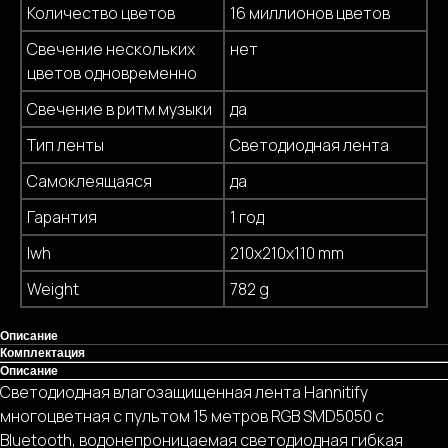
Количество цветов
16 миллионов цветов
Свечение нескольких
нет
цветов одновременно
Свечение в ритм музыки
да
Тип ленты
Светодиодная лента
Самоклеящаяся
да
Гарантия
1 год
lwh
210x210x110 mm
Weight
782 g
Описание
Комплектация
Описание
Светодиодная влагозащищенная лента Hannitify
многоцветная с пультом 15 метров RGB SMD5050 с
Bluetooth, водонепроницаемая светодиодная гибкая