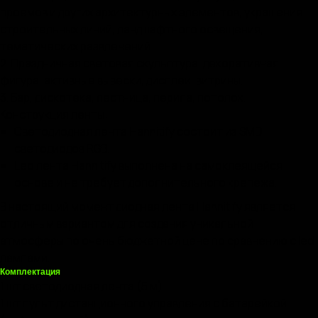
проемов и других архитектурных элементов, украшения
строительных линий, ландшафтного освещения,
тематических развлечений.
2. Праздничная световая скульптура, декоративная
фигура, активные вывески, дисплеи, витрины.
3. Бар, дискотека, лестница, перила, потолок.
Конструкция ленты:
Светодиодная лента Hannitify состоит из SMD
светодиодов RGB.
Led лента Hannitify выполнена на самоклеящейся
основе и не требует дополнительного крепежа.
В настоящий момент диодная лента Hannitify является
отличным вариантом для создания уникальной
атмосферы по очень бюджетной цене по сравнению с led
лампами.
Комплектация
1 шт светодиодная лента (5 м)
1 шт пульт дистанционного управления с батарейкой