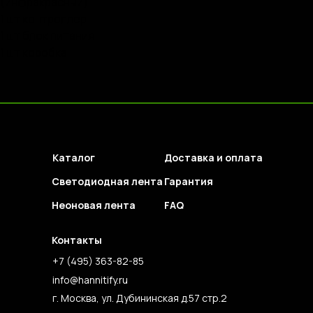
(инфракрасный)
1 шт контроллер
1 шт блок питания
1 шт коробка
Каталог
Доставка и оплата
Светодиодная лента
Гарантия
Неоновая лента
FAQ
Контакты
+7 (495) 363-82-85
info@hannitify.ru
г. Москва, ул. Дубининская д.57 стр.2