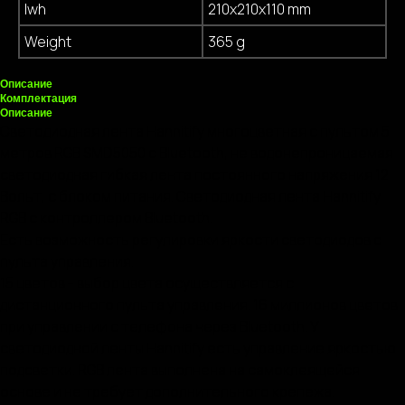
lwh
210x210x110 mm
Weight
365 g
Описание
Комплектация
Описание
Светодиодная лента Hannitify многоцветная с пультом 5
метров RGB SMD5050 с Bluetooth, не водонепроницаемая
светодиодная гибкая лента постоянного напряжения 12
Вольт, с блоком питания. Светодиодная лента Hannitify
RGB с контроллером Bluetooth.
Есть возможность регулировки яркости светодиодов с
пульта управления.
15 цветов - выбор цвета осуществляется с
дистанционного пульта управления. 16 миллионов цветов
при управлении с телефона через Bluetooth. У
светодиодной ленты Hannitify есть управление яркостью
подсветки. RGB лента выполнена на самоклеящейся
основе и не требует дополнительного крепежа.