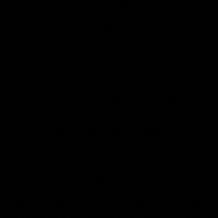
Использование LED-диодов позволяет существенно
сэкономить электроэнергию.
Экономичность энергопотребления светодиодов и
долговечность работы делает их идеальным материалом
для подсветки.
Особенности продукта:
1. 5050 SMD RGB LED, высокая интенсивность и надежность.
2. Долгий срок службы 50 000 часов.
3. 16 миллионов цветов при управлении с телефона через
Bluetooth.
4. Гибкая кривая ленты вокруг кривых.
5. Полностью гладкий и равномерный рассеянный свет,
решающий проблему неравномерного освещения.
6. Ультраяркий.
7. Низкое энергопотребление.
8. Bluetooth и 40 клавиш управления.
Подходит для:
1. Идеально подходит для подсветки всех уголков дома,
телевизора, салона автомобиля, ноутбука, ниш, потолков,